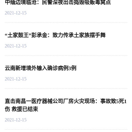
中缅边境临沧：民警深夜出击捣毁吸贩毒窝点
2021-12-15
“土家鼓王”彭承金：致力传承土家族摆手舞
2021-12-15
云南新增境外输入确诊病例3例
2021-12-15
直击南昌一医疗器械公司厂房火灾现场：事故致5死1
伤 救援已结束
2021-12-15