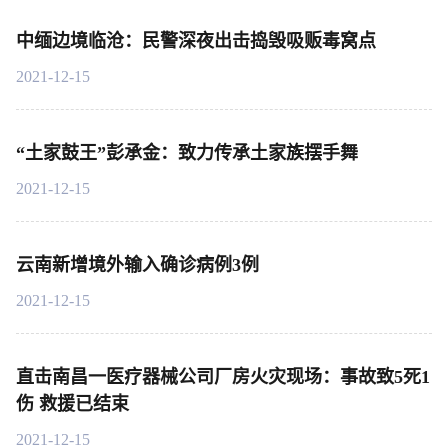
中缅边境临沧：民警深夜出击捣毁吸贩毒窝点
2021-12-15
“土家鼓王”彭承金：致力传承土家族摆手舞
2021-12-15
云南新增境外输入确诊病例3例
2021-12-15
直击南昌一医疗器械公司厂房火灾现场：事故致5死1
伤 救援已结束
2021-12-15