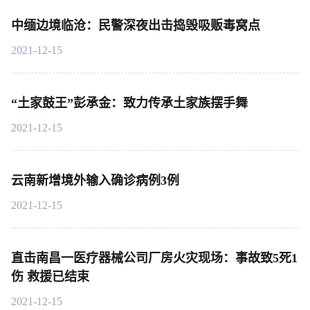
中缅边境临沧：民警深夜出击捣毁吸贩毒窝点
2021-12-15
“土家鼓王”彭承金：致力传承土家族摆手舞
2021-12-15
云南新增境外输入确诊病例3例
2021-12-15
直击南昌一医疗器械公司厂房火灾现场：事故致5死1
伤 救援已结束
2021-12-15