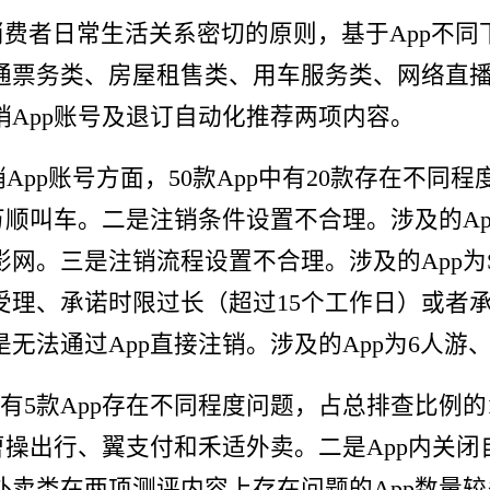
费者日常生活关系密切的原则，基于App不同
票务类、房屋租售类、用车服务类、网络直播类、
App账号及退订自动化推荐两项内容。
p账号方面，50款App中有20款存在不同程
万顺叫车。二是注销条件设置不合理。涉及的A
影网。三是注销流程设置不合理。涉及的App为S
理、承诺时限过长（超过15个工作日）或者承
无法通过App直接注销。涉及的App为6人游
5款App存在不同程度问题，占总排查比例的1
曹操出行、翼支付和禾适外卖。二是App内关闭
卖类在两项测评内容上存在问题的App数量较