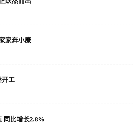
正跃然而出
来家家奔小康
继开工
 同比增长2.8%