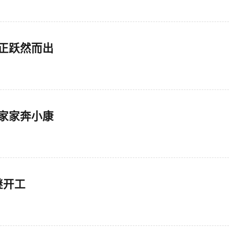
正跃然而出
来家家奔小康
继开工