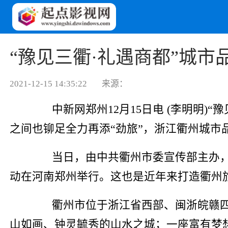
“豫见三衢·礼遇商都”城
2021-12-15 14:35:22
来源：
中新网
郑州12月15日电 (李明明
之间也铆足全力再添“劲旅”，浙江衢州城市
当日，由中共衢州市委宣传部主办，衢
动在河南郑州举行。这也是近年来打造衢州
衢州市位于浙江省西部、闽浙皖赣四省
山如画、钟灵毓秀的山水之城；一座富有梦