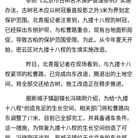
参照《北京市古树名木保护管理条例》实施
办法，古树名木应以树冠垂直投影之外3米为界划定
保护范围。北青报记者注意到，九搂十八杈的树冠，
已经探出东侧护坝，与松曹路重合，现有台地面积局
促，导致古柏的保护范围受限。为此，从今年夏天开
始，密云区对九搂十八杈的生境实施改造。
昨日，北青报记者在现场看到，与九搂十八
杈紧邻的松曹路，已完成向东改道，腾退出的土地空
间，将全部交还给古树，施工改造正在稳步推进。
据新城子镇副镇长冯晓刚介绍，为给“九搂
十八杈”创造充足的生长空间，相关部门将松曹路向
东调整了17米，目前已全部完工，并具备通车条件。
这一措施，为恢复九搂十八杈的生长空间创造了可