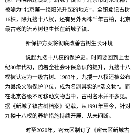
能。冯晓刚还谈到，新城子镇位于北京市的东北部，
被喻为“北京第一缕阳光升起的地方”，全镇登记古树
16株，除九搂十八杈，还有另外两株千年古柏，北京
最古老的流苏树也生长在新城子镇。
新保护方案将彻底改善古树生长环境
说起九搂十八杈的保护史，时间要回到上世
纪80年代初，随着全社会环保意识的提升，九搂十八
杈被认定为一级古树。1983年，九搂十八杈还被公布
为县级文物保护单位，成为名副其实的“活文物”。而
在北京各级不可移动文物当中，古树名木并不多见。
据《新城子镇古树档案》记载，从1991年至今，针对
九搂十八杈的养护措施持续开展、从未间断。
时至2020年，密云区制订了《密云区新城古