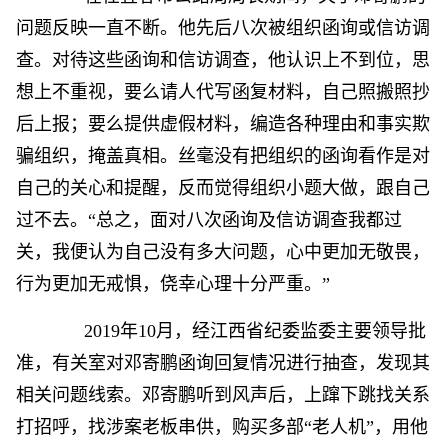
问题反映一直不断。他先后八次被组织函询或信访调
查。对待这些函询和信访调查，他认识上不到位，思
想上不重视，要么请人代写函复材料，自己照搬照抄
后上报；要么提供虚假材料，编造各种理由和事实欺
骗组织，掩盖真相。丝毫没有把组织的函询看作是对
自己的关心和提醒，反而觉得组织小题大做，跟自己
过不去。“总之，面对八次函询及信访调查我都过
关，我便认为自己没有多大问题，心中更加无敬畏，
行为更加无戒惧，侥幸心理十分严重。”
2019年10月，经江西省纪委监委主要领导批
准，有关室对邓寄鹏函询回复情况进行抽查，发现其
相关问题线索。邓寄鹏听到风声后，上蹿下跳找关系
打招呼，找涉案老板串供，购买多部“老人机”，用他