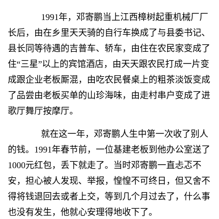
1991年，邓寄鹏当上江西樟树起重机械厂厂
长后，由在乡里天天骑的自行车换成了与县委书记、
县长同等待遇的吉普车、轿车，由住在农民家变成了
住“三星”以上的宾馆酒店，由天天跟农民打成一片变
成跟企业老板厮混，由吃农民餐桌上的粗茶淡饭变成
了品尝由老板买单的山珍海味，由走村串户变成了进
歌厅舞厅按摩厅。
就在这一年，邓寄鹏人生中第一次收了别人
的钱。1991年春节前，一位基建老板到他办公室送了
1000元红包，丢下就走了。当时邓寄鹏一直忐忑不
安，担心被人发现、举报，惶惶不可终日，但又舍不
得将钱退回去或者上交，等到几个月过去了，什么事
也没有发生，他就心安理得地收下了。