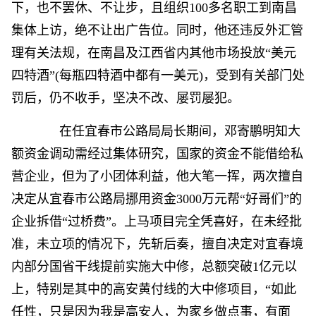
下，也不罢休、不让步，且组织100多名职工到南昌
集体上访，绝不让出广告位。同时，他还违反外汇管
理有关法规，在南昌及江西省内其他市场投放“美元
四特酒”(每瓶四特酒中都有一美元)，受到有关部门处
罚后，仍不收手，坚决不改、屡罚屡犯。
在任宜春市公路局局长期间，邓寄鹏明知大
额资金调动需经过集体研究，国家的资金不能借给私
营企业，但为了小团体利益，他大笔一挥，两次擅自
决定从宜春市公路局挪用资金3000万元帮“好哥们”的
企业拆借“过桥费”。上马项目完全凭喜好，在未经批
准，未立项的情况下，先斩后奏，擅自决定对宜春境
内部分国省干线提前实施大中修，总额突破1亿元以
上，特别是其中的高安黄付线的大中修项目，“如此
任性，只是因为我是高安人，为家乡做点事，有面