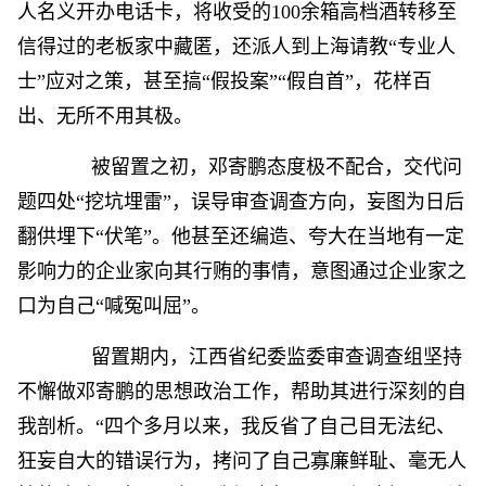
人名义开办电话卡，将收受的100余箱高档酒转移至
信得过的老板家中藏匿，还派人到上海请教“专业人
士”应对之策，甚至搞“假投案”“假自首”，花样百
出、无所不用其极。
被留置之初，邓寄鹏态度极不配合，交代问
题四处“挖坑埋雷”，误导审查调查方向，妄图为日后
翻供埋下“伏笔”。他甚至还编造、夸大在当地有一定
影响力的企业家向其行贿的事情，意图通过企业家之
口为自己“喊冤叫屈”。
留置期内，江西省纪委监委审查调查组坚持
不懈做邓寄鹏的思想政治工作，帮助其进行深刻的自
我剖析。“四个多月以来，我反省了自己目无法纪、
狂妄自大的错误行为，拷问了自己寡廉鲜耻、毫无人