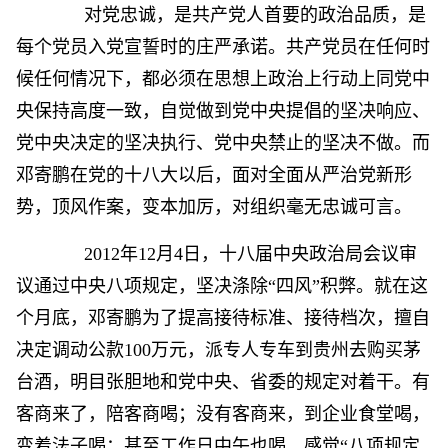
对党忠诚，是共产党人首要的政治品质，是
每个党员入党宣誓时的庄严承诺。共产党员在任何时
候任何情况下，都必须在思想上政治上行动上同党中
央保持高度一致，自觉做到党中央提倡的坚决响应、
党中央决定的坚决执行、党中央禁止的坚决不做。而
邓寄鹏在党的十八大以后，面对全面从严治党新形
势，顶风作案，变本加厉，对组织毫无忠诚可言。
2012年12月4日，十八届中央政治局会议审
议通过中央八项规定，坚决涤除“四风”积弊。就在这
个月底，邓寄鹏为了提高接待标准、接待档次，擅自
决定调动公款100万元，派专人专车到贵州去购买茅
台酒，明目张胆地和党中央、省委的规定对着干。有
客商来了，陪客商喝；没有客商来，到企业食堂喝，
变着法子喝；甚至工作日中午也喝，感觉“八项规定