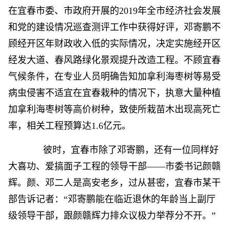
在宜春市委、市政府开展的2019年全市经济社会发展
和党的建设情况巡查测评工作中获得好评，邓寄鹏不
顾经开区年财政收入低的实际情况，决定实施经开区
经发大道、春风路绿化景观提升改造工程。不顾宜春
气候条件，在专业人员明确告知加拿利海枣树等易受
病虫侵害不适宜在宜春栽种的情况下，执意大量种植
加拿利海枣树等高价树种，致使所栽苗木出现高死亡
率，相关工程预算达1.6亿元。
彼时，宜春市除了邓寄鹏，还有一位同样好
大喜功、爱搞面子工程的领导干部——市委书记颜赣
辉。颜、邓二人是高安老乡，过从甚密，宜春市某干
部告诉记者：“邓寄鹏能在临近退休的年龄当上副厅
级领导干部，跟颜赣辉力排众议极力举荐分不开。”