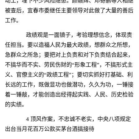
动工，埋下不少风险隐患。颜赣辉、邓寄鹏等人相继
被查后，宜春市委继任主要领导对此做了大量的善后
工作。
政绩观是一面镜子，考验理想信念，体现责
任担当。要以造福人民为最大政绩，想群众之所想，
急群众之所急；要把对上负责和对下负责结合起来，
不搞华而不实、劳民伤财的“形象工程”，不搞形式主
义、官僚主义的“政绩工程”；要切实抓好打基础、利
长远的工作，既做显功也做潜功，久久为功，一锤接
着一锤敲，才能创造出经得起实践、人民、历史检验
的实绩。
4 顶风作案，不忠诚不老实，中央八项规定
出台当月花百万公款买茅台酒搞接待