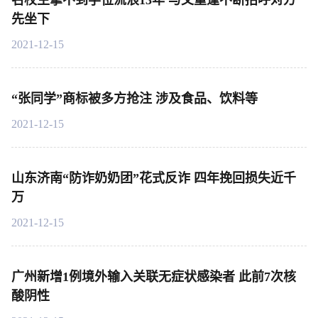
名校生拿不到学位流浪13年 与父重逢不断招呼对方
先坐下
2021-12-15
“张同学”商标被多方抢注 涉及食品、饮料等
2021-12-15
山东济南“防诈奶奶团”花式反诈 四年挽回损失近千
万
2021-12-15
广州新增1例境外输入关联无症状感染者 此前7次核
酸阴性