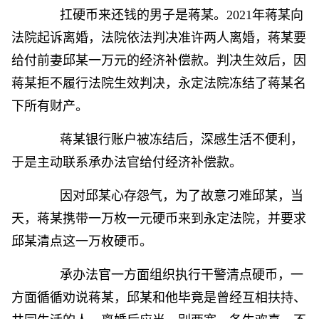
扛硬币来还钱的男子是蒋某。2021年蒋某向
法院起诉离婚，法院依法判决准许两人离婚，蒋某要
给付前妻邱某一万元的经济补偿款。判决生效后，因
蒋某拒不履行法院生效判决，永定法院冻结了蒋某名
下所有财产。
蒋某银行账户被冻结后，深感生活不便利，
于是主动联系承办法官给付经济补偿款。
因对邱某心存怨气，为了故意刁难邱某，当
天，蒋某携带一万枚一元硬币来到永定法院，并要求
邱某清点这一万枚硬币。
承办法官一方面组织执行干警清点硬币，一
方面循循劝说蒋某，邱某和他毕竟是曾经互相扶持、