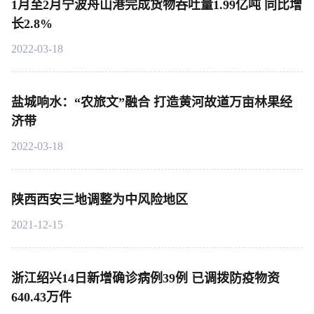
1月至2月宁波舟山港完成货物吞吐量1.99亿吨 同比增
长2.8%
2022-03-18
盐城响水：“农旅文”融合 打造黄河故道万亩林果经
济带
2022-03-18
陕西西安三地调整为中风险地区
2021-12-15
浙江绍兴14日新增确诊病例39例 已调拨防疫物资
640.43万件