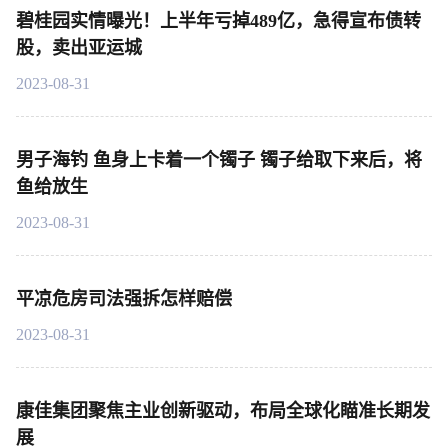
碧桂园实情曝光！上半年亏掉489亿，急得宣布债转
股，卖出亚运城
2023-08-31
男子海钓 鱼身上卡着一个镯子 镯子给取下来后，将
鱼给放生
2023-08-31
平凉危房司法强拆怎样赔偿
2023-08-31
康佳集团聚焦主业创新驱动，布局全球化瞄准长期发
展